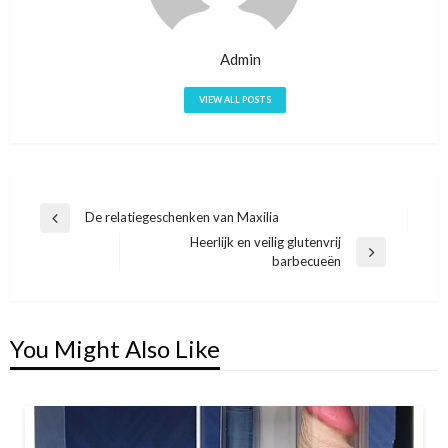
Admin
VIEW ALL POSTS
Bericht
De relatiegeschenken van Maxilia
Previous
Heerlijk en veilig glutenvrij
navigatie
Post
Next
barbecueën
Post
You Might Also Like