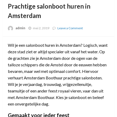
Prachtige salonboot huren in
Amsterdam
admin
mei 2, 2019
Leave a Comment
on
Prachtige
salonboot
huren
Wil je een salonboot huren in Amsterdam? Logisch, want
in
deze stad ziet er altijd specialer uit vanaf het water. Op
Amsterdam
de grachten zie je Amsterdam door de ogen van de
talloze schippers die de Amstel door de eeuwen hebben
bevaren, maar wel met optimaal comfort. Hiervoor
verhuurt Amsterdam Boothuur prachtige salonboten.
Wil je je verjaardag, trouwdag, vrijgezellenuitje,
teamuitje of een ander feest royaal vieren, vaar dan uit
met Amsterdam Boothuur. Kies je salonboot en beleef
een onvergetelijke dag.
Gemaakt voor ieder feest