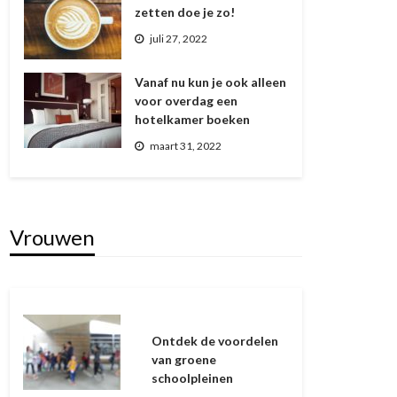
zetten doe je zo!
juli 27, 2022
Vanaf nu kun je ook alleen
voor overdag een
hotelkamer boeken
MANNEN
VROUWEN
maart 31, 2022
Verfrissend genieten
met verse ijsthee van
Fleur de Cafe
Vrouwen
admin
december 27, 2023
Ontdek de voordelen
van groene
schoolpleinen