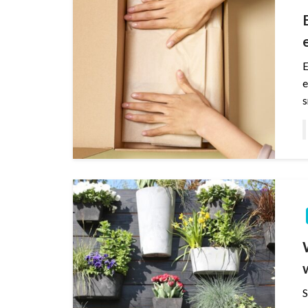
E
e
s
S