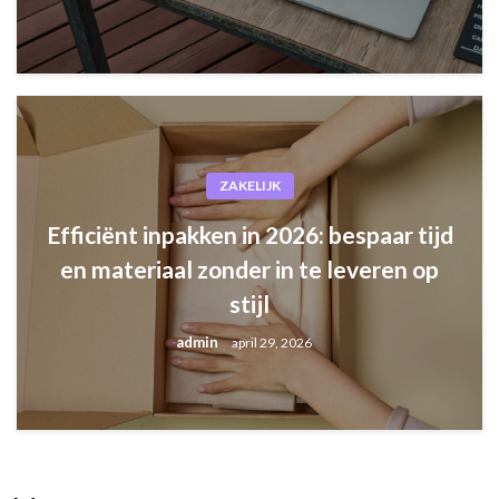
ZAKELIJK
Efficiënt inpakken in 2026: besp
te leveren op stijl
ZAKELIJK
Efficiënt inpakken in 2026: bespaar tijd
admin
april 29, 2026
en materiaal zonder in te leveren op
stijl
admin
april 29, 2026