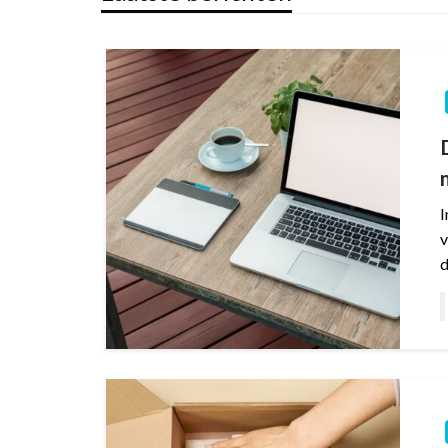
I
v
d