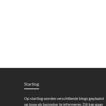
Startlog
Op startlog worden verschillende blogs geplaatst
op jouw als bezoeker te informeren. Dit kan gaan