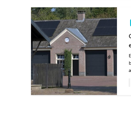
E
b
a