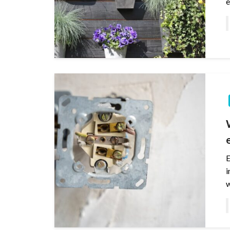
e
E
i
w