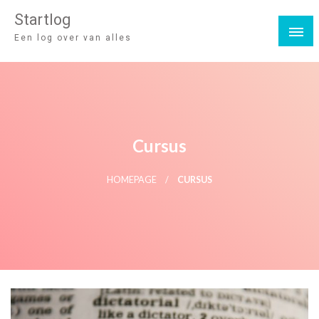
Startlog
Een log over van alles
Cursus
HOMEPAGE
CURSUS