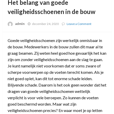
Het belang van goede
veiligheidsschoenen in de bouw
admin
december 24, 2020
Leave a Comment
on
Het
belang
van
Goede veiligheidsschoenen zijn werkelijk onmisbaar in
goede
de bouw. Medewerkers in de bouw zullen dit maar al te
veiligheidsscho
in
graag beamen. Zij weten heel goed hoe gevaarlijk het kan
de
zijn om zonder veiligheidsschoenen aan de slag te gaan.
bouw
Je kunt namelijk niet voorkomen dat er soms zware of
scherpe voorwerpen op de voeten terecht komen. Als je
niet goed oplet, kan dit tot enorme schade leiden.
Blijvende schade. Daarom is het ook geen wonder dat het
dragen van goede veiligheidsschoenen wettelijk
verplicht is voor vele beroepen. Zo kunnen de voeten
goed beschermd worden. Maar wat zijn
veiligheidsschoenen precies? En waar moet je op letten