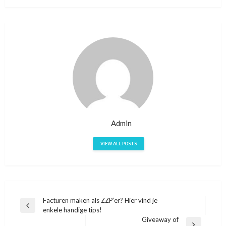
Admin
VIEW ALL POSTS
Facturen maken als ZZP’er? Hier vind je
Bericht
Previous
enkele handige tips!
navigatie
Post
Giveaway of