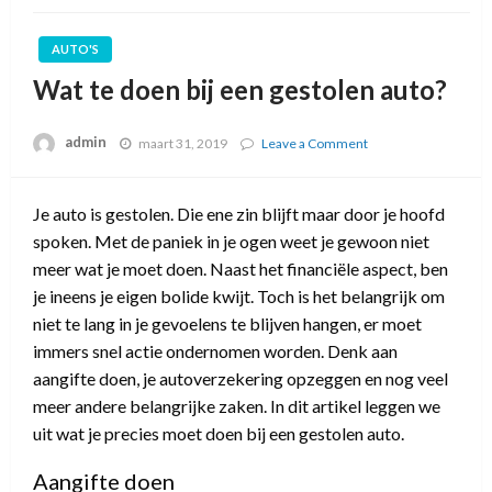
AUTO'S
Wat te doen bij een gestolen auto?
admin
maart 31, 2019
Leave a Comment
on
Wat
te
doen
Je auto is gestolen. Die ene zin blijft maar door je hoofd
bij
spoken. Met de paniek in je ogen weet je gewoon niet
een
gestolen
meer wat je moet doen. Naast het financiële aspect, ben
auto?
je ineens je eigen bolide kwijt. Toch is het belangrijk om
niet te lang in je gevoelens te blijven hangen, er moet
immers snel actie ondernomen worden. Denk aan
aangifte doen, je autoverzekering opzeggen en nog veel
meer andere belangrijke zaken. In dit artikel leggen we
uit wat je precies moet doen bij een gestolen auto.
Aangifte doen