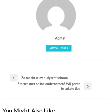
Admin
VIEW ALL POSTS
Bericht
Zo maakt u uw e-sigaret schoon
Previous
Starten met online ondernemen? Wij geven
navigatie
Post
Next
je enkele tips
Post
You Might Also Like