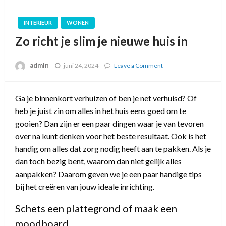
INTERIEUR
WONEN
Zo richt je slim je nieuwe huis in
admin
juni 24, 2024
Leave a Comment
on
Zo
richt
je
Ga je binnenkort verhuizen of ben je net verhuisd? Of
slim
heb je juist zin om alles in het huis eens goed om te
je
nieuwe
gooien? Dan zijn er een paar dingen waar je van tevoren
huis
over na kunt denken voor het beste resultaat. Ook is het
in
handig om alles dat zorg nodig heeft aan te pakken. Als je
dan toch bezig bent, waarom dan niet gelijk alles
aanpakken? Daarom geven we je een paar handige tips
bij het creëren van jouw ideale inrichting.
Schets een plattegrond of maak een
moodboard