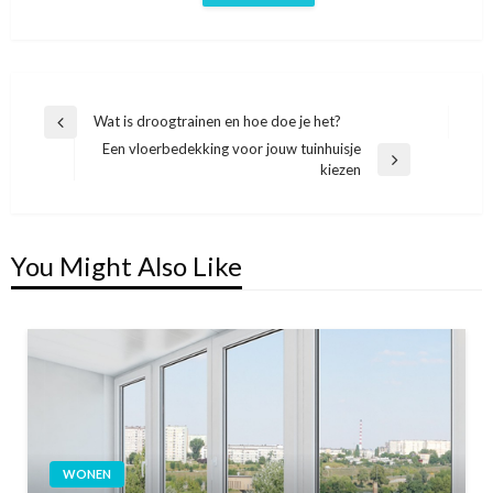
Bericht
Wat is droogtrainen en hoe doe je het?
Previous
Een vloerbedekking voor jouw tuinhuisje
navigatie
Post
Next
kiezen
Post
You Might Also Like
WONEN