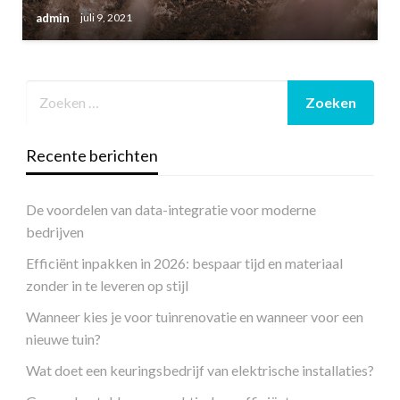
admin
juli 9, 2021
Recente berichten
De voordelen van data-integratie voor moderne
bedrijven
Efficiënt inpakken in 2026: bespaar tijd en materiaal
zonder in te leveren op stijl
Wanneer kies je voor tuinrenovatie en wanneer voor een
nieuwe tuin?
Wat doet een keuringsbedrijf van elektrische installaties?