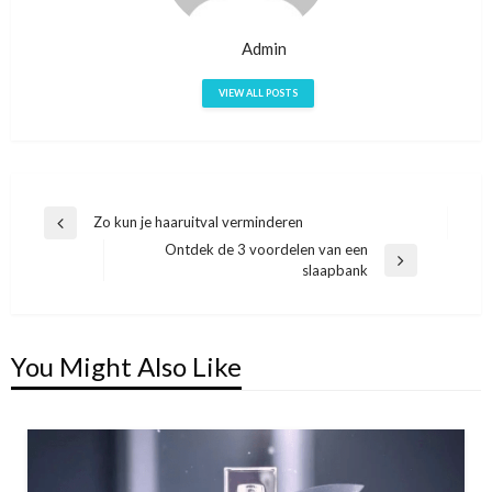
Admin
VIEW ALL POSTS
Bericht
Zo kun je haaruitval verminderen
Previous
Ontdek de 3 voordelen van een
navigatie
Post
Next
slaapbank
Post
You Might Also Like