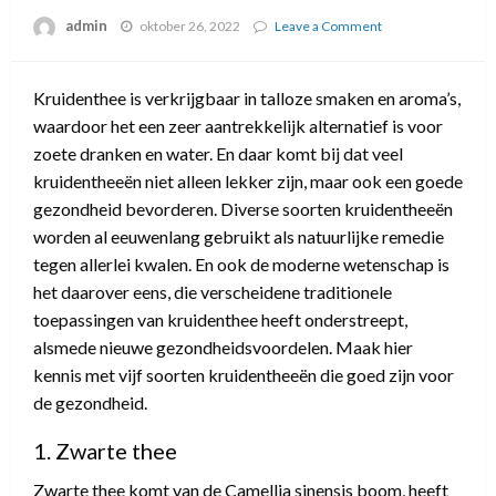
admin
oktober 26, 2022
Leave a Comment
on
5
Soorten
Kruidenthee
Kruidenthee is verkrijgbaar in talloze smaken en aroma’s,
met
waardoor het een zeer aantrekkelijk alternatief is voor
Gezondheidsvoor
zoete dranken en water. En daar komt bij dat veel
kruidentheeën niet alleen lekker zijn, maar ook een goede
gezondheid bevorderen. Diverse soorten kruidentheeën
worden al eeuwenlang gebruikt als natuurlijke remedie
tegen allerlei kwalen. En ook de moderne wetenschap is
het daarover eens, die verscheidene traditionele
toepassingen van kruidenthee heeft onderstreept,
alsmede nieuwe gezondheidsvoordelen. Maak hier
kennis met vijf soorten kruidentheeën die goed zijn voor
de gezondheid.
1. Zwarte thee
Zwarte thee komt van de Camellia sinensis boom, heeft