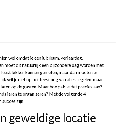
!
er
hien wel omdat je een jubileum, verjaardag,
 Dan moet dit natuurlijk een bijzondere dag worden met
t feest lekker kunnen genieten, maar dan moeten er
ietips!
k wil je niet op het feest nog van alles regelen, maar
e laten op de gasten. Maar hoe pak je dat precies aan?
inds jaren te organiseren? Met de volgende 4
 succes zijn!
 geweldige locatie