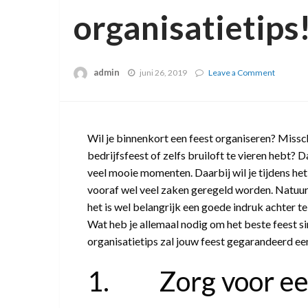
organisatietips
admin
juni 26, 2019
Leave a Comment
on
Zo
organise
jij
het
beste
Wil je binnenkort een feest organiseren? Missc
feest:
bedrijfsfeest of zelfs bruiloft te vieren hebt?
4
veel mooie momenten. Daarbij wil je tijdens he
organisat
vooraf wel veel zaken geregeld worden. Natuurlij
het is wel belangrijk een goede indruk achter t
Wat heb je allemaal nodig om het beste feest s
organisatietips zal jouw feest gegarandeerd een
1. Zorg voor een