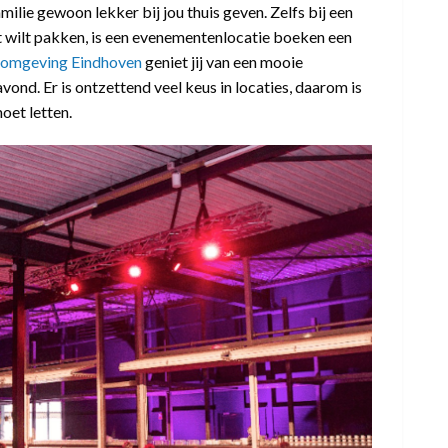
milie gewoon lekker bij jou thuis geven. Zelfs bij een
uit wilt pakken, is een evenementenlocatie boeken een
n omgeving Eindhoven
geniet jij van een mooie
ond. Er is ontzettend veel keus in locaties, daarom is
oet letten.