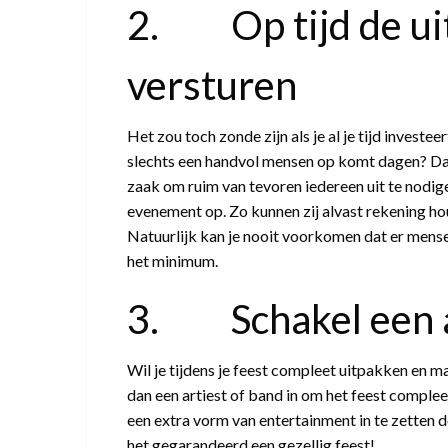
2. Op tijd de ui
versturen
Het zou toch zonde zijn als je al je tijd investe
slechts een handvol mensen op komt dagen? Dat 
zaak om ruim van tevoren iedereen uit te nodige
evenement op. Zo kunnen zij alvast rekening ho
Natuurlijk kan je nooit voorkomen dat er mensen
het minimum.
3. Schakel een ar
Wil je tijdens je feest compleet uitpakken en 
dan een artiest of band in om het feest complee
een extra vorm van entertainment in te zetten 
het gegarandeerd een gezellig feest!