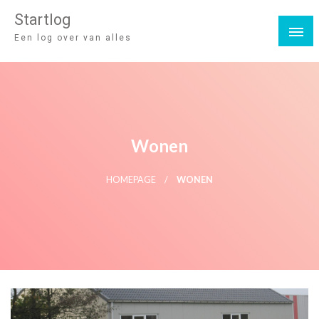
Startlog
Een log over van alles
Wonen
HOMEPAGE
WONEN