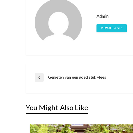
Admin
VIEW ALL POSTS
Bericht
Genieten van een goed stuk vlees
Previous
Post
navigatie
You Might Also Like