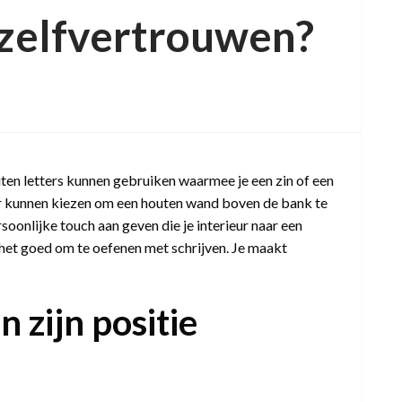
 zelfvertrouwen?
t
n
en
r
ten letters kunnen gebruiken waarmee je een zin of een
n
or kunnen kiezen om een houten wand boven de bank te
ed
oonlijke touch aan geven die je interieur naar een
oel
 het goed om te oefenen met schrijven. Je maakt
er
fvertrouwen?
n zijn positie