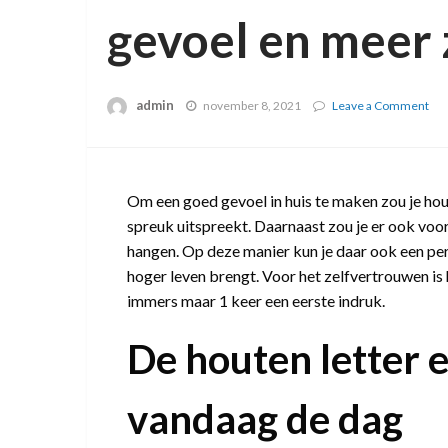
gevoel en meer
admin
november 8, 2021
Leave a Comment
on
Wa
ku
je
do
voo
Om een goed gevoel in huis te maken zou je hou
ee
spreuk uitspreekt. Daarnaast zou je er ook vo
go
hangen. Op deze manier kun je daar ook een pers
gev
en
hoger leven brengt. Voor het zelfvertrouwen is
me
immers maar 1 keer een eerste indruk.
zel
De houten letter e
vandaag de dag