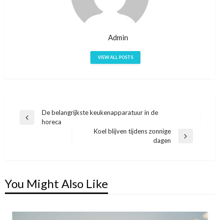
Admin
VIEW ALL POSTS
De belangrijkste keukenapparatuur in de
Bericht
Previous
horeca
navigatie
Post
Koel blijven tijdens zonnige
Next
dagen
Post
You Might Also Like