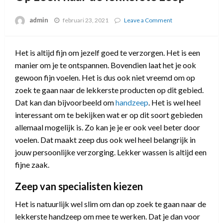
admin
februari 23, 2021
Leave a Comment
on
Op
zoek
naar
Het is altijd fijn om jezelf goed te verzorgen. Het is een
de
manier om je te ontspannen. Bovendien laat het je ook
lekkerste
zeep
gewoon fijn voelen. Het is dus ook niet vreemd om op
zoek te gaan naar de lekkerste producten op dit gebied.
Dat kan dan bijvoorbeeld om
handzeep
. Het is wel heel
interessant om te bekijken wat er op dit soort gebieden
allemaal mogelijk is. Zo kan je je er ook veel beter door
voelen. Dat maakt zeep dus ook wel heel belangrijk in
jouw persoonlijke verzorging. Lekker wassen is altijd een
fijne zaak.
Zeep van specialisten kiezen
Het is natuurlijk wel slim om dan op zoek te gaan naar de
lekkerste handzeep om mee te werken. Dat je dan voor