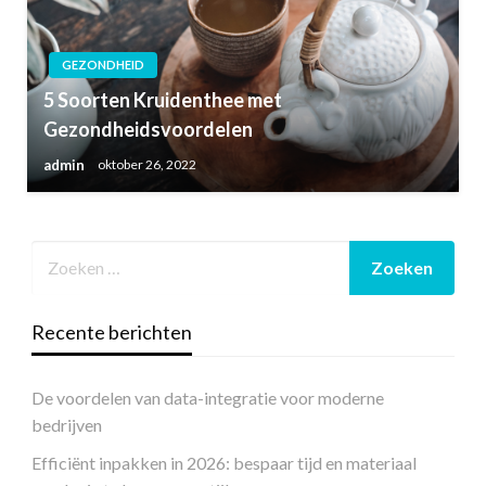
GEZONDHEID
5 Soorten Kruidenthee met
Gezondheidsvoordelen
admin
oktober 26, 2022
Recente berichten
De voordelen van data-integratie voor moderne
bedrijven
Efficiënt inpakken in 2026: bespaar tijd en materiaal