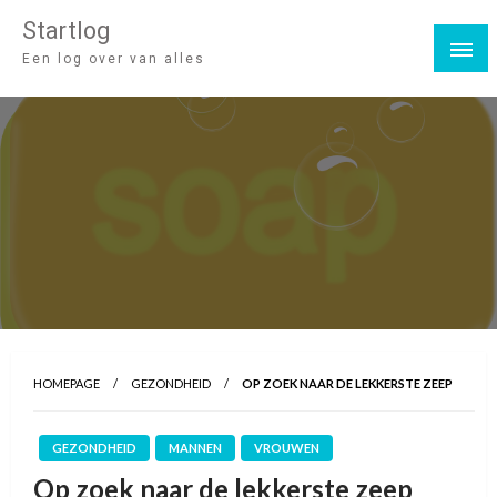
Startlog
Een log over van alles
HOMEPAGE
GEZONDHEID
OP ZOEK NAAR DE LEKKERSTE ZEEP
GEZONDHEID
MANNEN
VROUWEN
Op zoek naar de lekkerste zeep