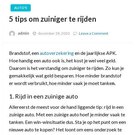
AUTO'S
5 tips om zuiniger te rijden
admin
december 28, 2020
Leave a Comment
on
5
tips
om
Brandstof, een
autoverzekering
en de jaarlijkse APK.
zuiniger
Hoe handig een auto ook is, het kost je wel veel geld.
te
rijden
Daarom is het verstandig om zuiniger te rijden. Zo kun je
gemakkelijk wat geld besparen. Hoe minder brandstof
er wordt verbruikt, hoe minder vaak je moet tanke
n.
1. Rijd in een zuinige auto
Allereerst de meest voor de hand liggende tip: rijd in een
zuinige auto. Met een zuinige auto hoef je minder vaak te
tanken. Een win-winsituatie dus. Sta je op het punt om een
nieuwe auto te kopen? Het loont om eens onderzoek te