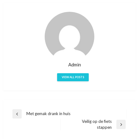
Admin
VIEW ALL POSTS
Bericht
Met gemak drank in huis
Previous
Veilig op de fiets
navigatie
Post
Next
stappen
Post