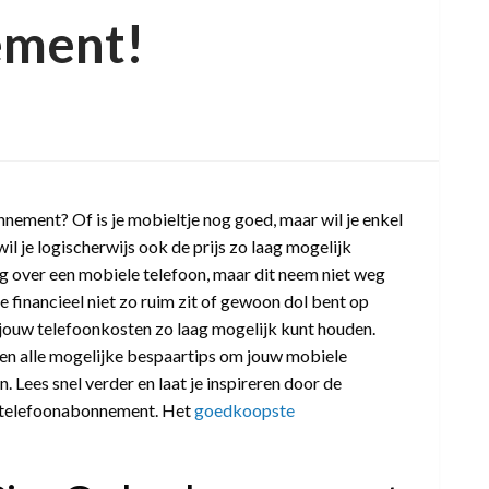
ement!
de
ement? Of is je mobieltje nog goed, maar wil je enkel
aren
l je logischerwijs ook de prijs zo laag mogelijk
g over een mobiele telefoon, maar dit neem niet weg
efoonabonnement!
je financieel niet zo ruim zit of gewoon dol bent op
e jouw telefoonkosten zo laag mogelijk kunt houden.
ken alle mogelijke bespaartips om jouw mobiele
Lees snel verder en laat je inspireren door de
w telefoonabonnement. Het
goedkoopste