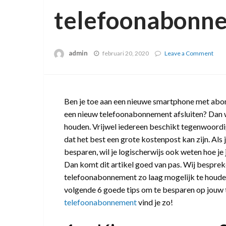
telefoonabonn
admin
februari 20, 2020
Leave a Comment
on
6
goe
tips
om
te
Ben je toe aan een nieuwe smartphone met abonn
besp
een nieuw telefoonabonnement afsluiten? Dan wi
op
houden. Vrijwel iedereen beschikt tegenwoordi
je
tel
dat het best een grote kostenpost kan zijn. Als 
besparen, wil je logischerwijs ook weten hoe j
Dan komt dit artikel goed van pas. Wij bespre
telefoonabonnement zo laag mogelijk te houden. 
volgende 6 goede tips om te besparen op jou
telefoonabonnement
vind je zo!