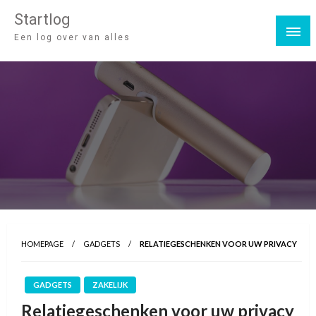
Startlog
Een log over van alles
HOMEPAGE
GADGETS
RELATIEGESCHENKEN VOOR UW PRIVACY
GADGETS
ZAKELIJK
Relatiegeschenken voor uw privacy