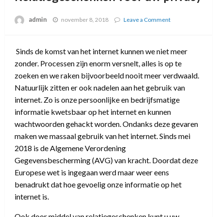
admin
november 8, 2018
Leave a Comment
on
Relatiegeschenk
voor
uw
Sinds de komst van het internet kunnen we niet meer
privacy
zonder. Processen zijn enorm versnelt, alles is op te
zoeken en we raken bijvoorbeeld nooit meer verdwaald.
Natuurlijk zitten er ook nadelen aan het gebruik van
internet. Zo is onze persoonlijke en bedrijfsmatige
informatie kwetsbaar op het internet en kunnen
wachtwoorden gehackt worden. Ondanks deze gevaren
maken we massaal gebruik van het internet. Sinds mei
2018 is de Algemene Verordening
Gegevensbescherming (AVG) van kracht. Doordat deze
Europese wet is ingegaan werd maar weer eens
benadrukt dat hoe gevoelig onze informatie op het
internet is.
Ook door middel van relatiegeschenken kunt u uw