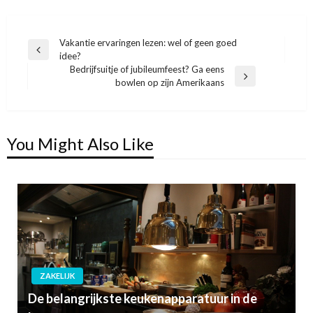
Vakantie ervaringen lezen: wel of geen goed
Bericht
Previous
idee?
navigatie
Post
Bedrijfsuitje of jubileumfeest? Ga eens
Next
bowlen op zijn Amerikaans
Post
You Might Also Like
ZAKELIJK
De belangrijkste keukenapparatuur in de