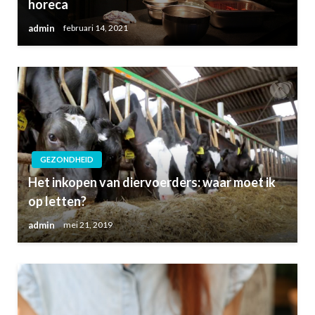
horeca
admin
februari 14, 2021
GEZONDHEID
Het inkopen van diervoerders: waar moet ik
op letten?
admin
mei 21, 2019